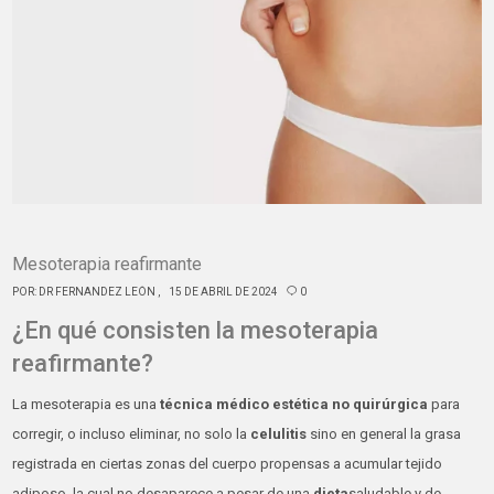
Mesoterapia reafirmante
POR:
DR FERNANDEZ LEÓN
15 DE ABRIL DE 2024
0
¿En qué consisten la mesoterapia
reafirmante?
La
mesoterapia
es una
técnica médico estética no quirúrgica
para
corregir, o incluso eliminar, no solo la
celulitis
sino en general la grasa
registrada en ciertas zonas del cuerpo propensas a acumular tejido
adiposo, la cual no desaparece a pesar de una
dieta
saludable y de