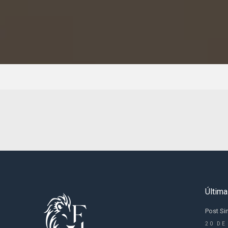
Última
Post Si
20 DE