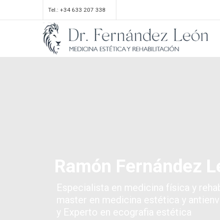
Tel.: +34 633 207 338
Ramón Fernández L
Especialista en medicina física y rehab
master en medicina estética y antien
y Experto en ecografia estética