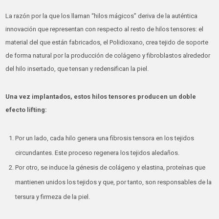
La razón por la que los llaman “hilos mágicos” deriva de la auténtica
innovación que representan con respecto al resto de hilos tensores: el
material del que están fabricados, el Polidioxano, crea tejido de soporte
de forma natural por la producción de colágeno y fibroblastos alrededor
del hilo insertado, que tensan y redensifican la piel.
Una vez implantados, estos hilos tensores producen un doble
efecto lifting:
Por un lado, cada hilo genera una fibrosis tensora en los tejidos
circundantes. Este proceso regenera los tejidos aledaños.
Por otro, se induce la génesis de colágeno y elastina, proteínas que
mantienen unidos los tejidos y que, por tanto, son responsables de la
tersura y firmeza de la piel.