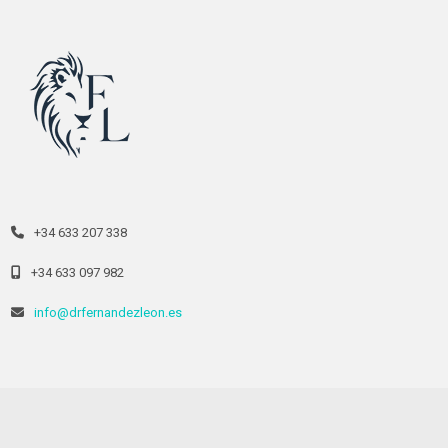
+34 633 207 338
+34 633 097 982
info@drfernandezleon.es