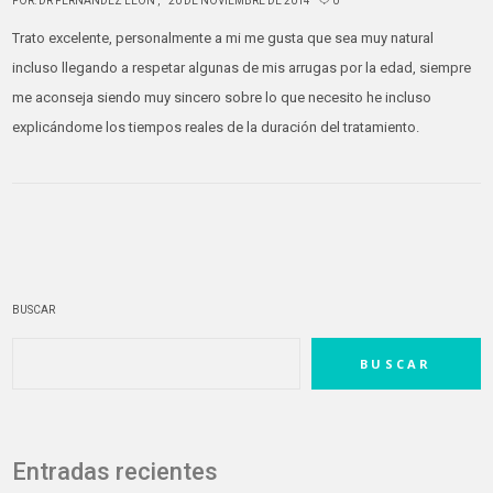
POR:
DR FERNANDEZ LEÓN
20 DE NOVIEMBRE DE 2014
0
Trato excelente, personalmente a mi me gusta que sea muy natural
incluso llegando a respetar algunas de mis arrugas por la edad, siempre
me aconseja siendo muy sincero sobre lo que necesito he incluso
explicándome los tiempos reales de la duración del tratamiento.
BUSCAR
BUSCAR
Entradas recientes